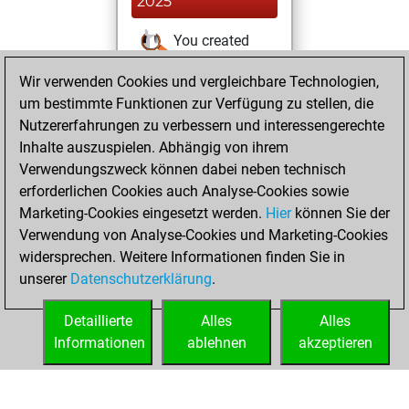
2025
You created
your Studies account
Wir verwenden Cookies und vergleichbare Technologien,
Studies
um bestimmte Funktionen zur Verfügung zu stellen, die
Mittwoch,
Nutzererfahrungen zu verbessern und interessengerechte
Mai 21, 2025
Inhalte auszuspielen. Abhängig von ihrem
You achieved a
Verwendungszweck können dabei neben technisch
erforderlichen Cookies auch Analyse-Cookies sowie
BeautyScore of 10
Marketing-Cookies eingesetzt werden.
Fritz
Hier
können Sie der
You
Verwendung von Analyse-Cookies und Marketing-Cookies
achieved a new Elo
widersprechen. Weitere Informationen finden Sie in
of 1585
unserer
Datenschutzerklärung
.
You created
your Fritz account
Detaillierte
Alles
Alles
Informationen
ablehnen
akzeptieren