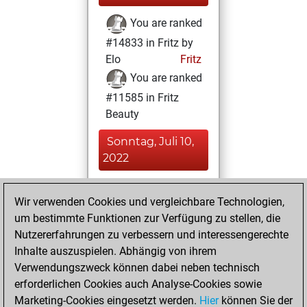
You are ranked
#14833 in Fritz by
Elo
Fritz
You are ranked
#11585 in Fritz
Beauty
Sonntag, Juli 10,
2022
You achieved a
Wir verwenden Cookies und vergleichbare Technologien,
BeautyScore of 17
um bestimmte Funktionen zur Verfügung zu stellen, die
Fritz
You
Nutzererfahrungen zu verbessern und interessengerechte
achieved a new Elo
Inhalte auszuspielen. Abhängig von ihrem
of 1588
Verwendungszweck können dabei neben technisch
You created
erforderlichen Cookies auch Analyse-Cookies sowie
Marketing-Cookies eingesetzt werden.
your Fritz account
Hier
können Sie der