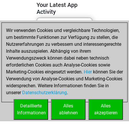
Your Latest App
Activity
Wir verwenden Cookies und vergleichbare Technologien,
Sonntag, Juni 14,
um bestimmte Funktionen zur Verfügung zu stellen, die
2026
Nutzererfahrungen zu verbessern und interessengerechte
You totalled 1
Inhalte auszuspielen. Abhängig von ihrem
Verwendungszweck können dabei neben technisch
tactics positions
erforderlichen Cookies auch Analyse-Cookies sowie
Tactics
You
Marketing-Cookies eingesetzt werden.
Hier
können Sie der
solved 1 tactics
Verwendung von Analyse-Cookies und Marketing-Cookies
positions
widersprechen. Weitere Informationen finden Sie in
You achieved
unserer
Datenschutzerklärung
.
an Elo of 1603 in
tactics positions
Detaillierte
Alles
Alles
Informationen
ablehnen
akzeptieren