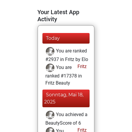
Your Latest App
Activity
Today
You are ranked
#2937 in Fritz by Elo
Fritz
You are
ranked #17378 in
Fritz Beauty
Sonntag, Mai 18,
2025
You achieved a
BeautyScore of 6
Fritz
You