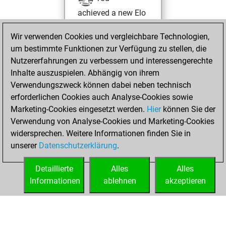
achieved a new Elo
of 1640
Wir verwenden Cookies und vergleichbare Technologien,
Freitag, Mai 2,
um bestimmte Funktionen zur Verfügung zu stellen, die
2025
Nutzererfahrungen zu verbessern und interessengerechte
Inhalte auszuspielen. Abhängig von ihrem
You won
Verwendungszweck können dabei neben technisch
against Fritz
Fritz
erforderlichen Cookies auch Analyse-Cookies sowie
Marketing-Cookies eingesetzt werden.
Hier
können Sie der
Montag, April 28,
Verwendung von Analyse-Cookies und Marketing-Cookies
2025
widersprechen. Weitere Informationen finden Sie in
unserer
Datenschutzerklärung
.
You created
your Fritz account
Detaillierte
Alles
Alles
Fritz
Informationen
ablehnen
akzeptieren