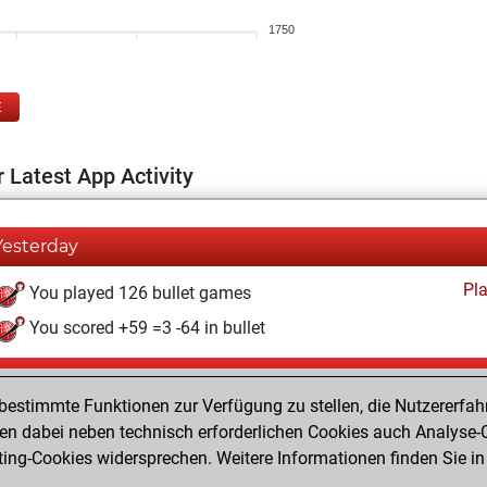
1750
E
 Latest App Activity
Yesterday
Pl
You played 126 bullet games
You scored +59 =3 -64 in bullet
Freitag, August 7, 2026
estimmte Funktionen zur Verfügung zu stellen, die Nutzererfah
Pl
You played 274 blitz games
 dabei neben technisch erforderlichen Cookies auch Analyse-C
ng-Cookies widersprechen. Weitere Informationen finden Sie in
You scored +136 =15 -123 in blitz