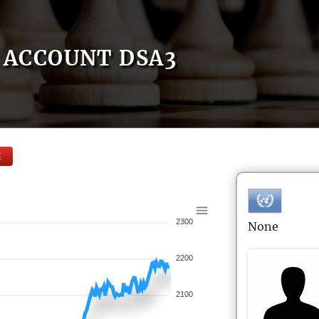
ACCOUNT DSA3
E
2300
None
2200
2100