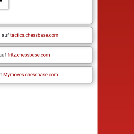
g auf
tactics.chessbase.com
 auf
fritz.chessbase.com
uf
Mymoves.chessbase.com