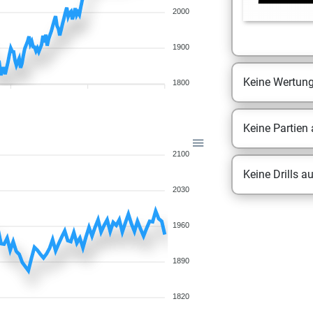
2000
1900
Keine Wertun
1800
Keine Partien
2100
Keine Drills a
2030
1960
1890
1820