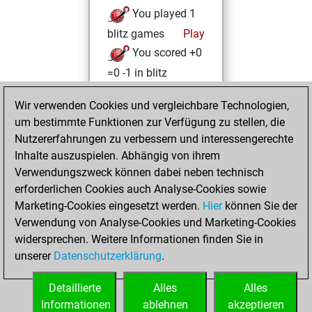
You played 1
blitz games
Play
You scored +0
=0 -1 in blitz
Samstag, Januar
Wir verwenden Cookies und vergleichbare Technologien,
9, 2021
um bestimmte Funktionen zur Verfügung zu stellen, die
Nutzererfahrungen zu verbessern und interessengerechte
You won
Inhalte auszuspielen. Abhängig von ihrem
against Fritz
Fritz
Verwendungszweck können dabei neben technisch
erforderlichen Cookies auch Analyse-Cookies sowie
Mittwoch,
Marketing-Cookies eingesetzt werden.
Hier
können Sie der
Dezember 30,
Verwendung von Analyse-Cookies und Marketing-Cookies
2020
widersprechen. Weitere Informationen finden Sie in
unserer
Datenschutzerklärung
.
You created
your Fritz account
Detaillierte
Alles
Alles
Fritz
Informationen
ablehnen
akzeptieren