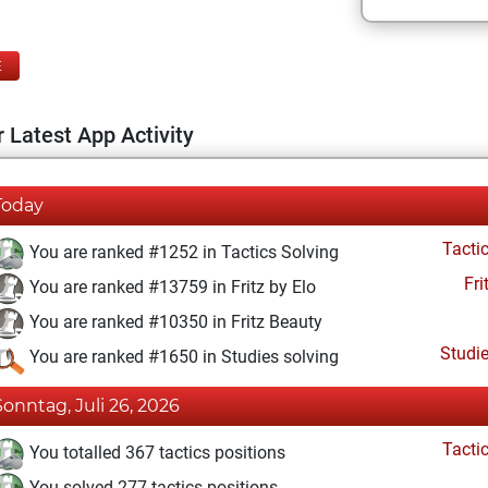
E
 Latest App Activity
Today
Tacti
You are ranked #1252 in Tactics Solving
Fri
You are ranked #13759 in Fritz by Elo
You are ranked #10350 in Fritz Beauty
Studi
You are ranked #1650 in Studies solving
Sonntag, Juli 26, 2026
Tacti
You totalled 367 tactics positions
You solved 277 tactics positions