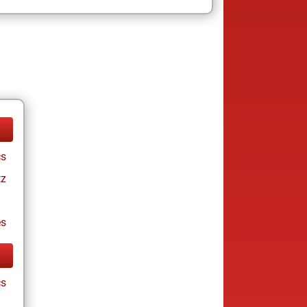
cs
tz
es
cs