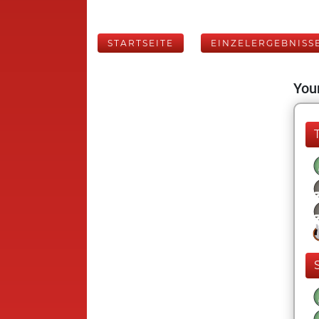
STARTSEITE
EINZELERGEBNISS
Your