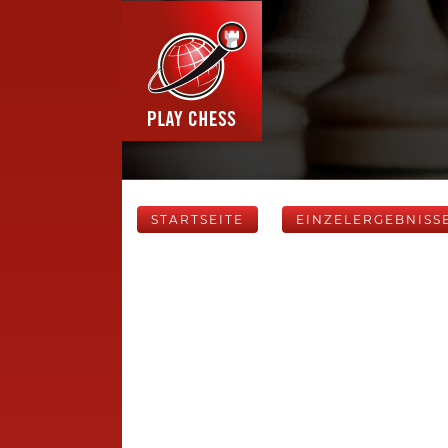
STARTSEITE
EINZELERGEBNISS