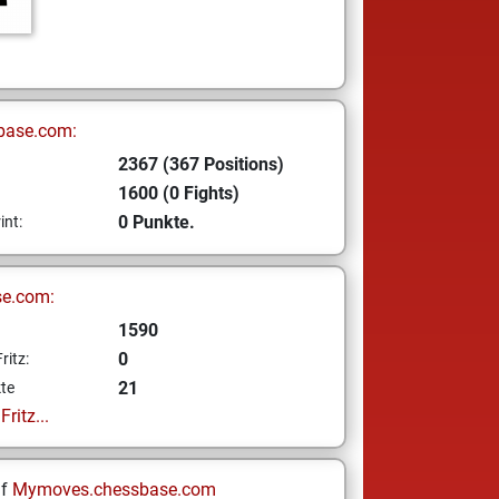
base.com:
2367 (367 Positions)
1600 (0 Fights)
0 Punkte.
int:
se.com:
1590
0
ritz:
21
te
ritz...
uf
Mymoves.chessbase.com