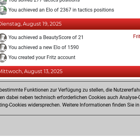
You achieved an Elo of 2367 in tactics positions
Dienstag, August 19, 2025
Fri
You achieved a BeautyScore of 21
You achieved a new Elo of 1590
You created your Fritz account
Mittwoch, August 13, 2025
Studi
You solved 1 rated studies
estimmte Funktionen zur Verfügung zu stellen, die Nutzererfah
You achieved a rating of 62
 dabei neben technisch erforderlichen Cookies auch Analyse-C
ng-Cookies widersprechen. Weitere Informationen finden Sie in
You created your Studies account