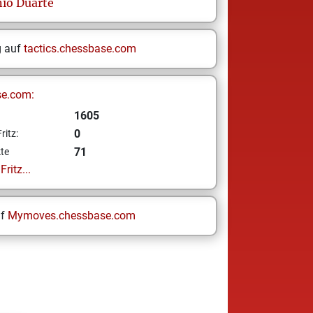
nio
Duarte
g auf
tactics.chessbase.com
se.com:
1605
0
ritz:
71
te
ritz...
uf
Mymoves.chessbase.com