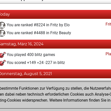
Today
Fri
You are ranked #8224 in Fritz by Elo
You are ranked #4488 in Fritz Beauty
Samstag, März 16, 2024
Pl
You played 400 blitz games
You scored +149 =24 -227 in blitz
Donnerstag, August 5, 2021
Fri
You achieved a BeautyScore of 71
estimmte Funktionen zur Verfügung zu stellen, die Nutzererfah
You achieved a new Elo of 1605
 dabei neben technisch erforderlichen Cookies auch Analyse-C
ng-Cookies widersprechen. Weitere Informationen finden Sie in
You created your Fritz account