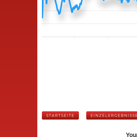
STARTSEITE
EINZELERGEBNISS
Your