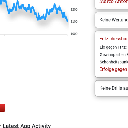
Marco Antô
1200
Keine Wertun
1100
1000
Fritz.chessba
Elo gegen Fritz:
Gewinnpartien F
Schönheitspunk
Erfolge gegen F
Keine Drills a
E
 Latest App Activity