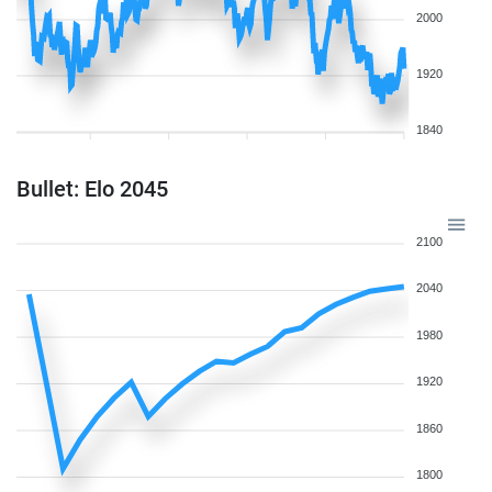
2000
1920
1840
Bullet: Elo 2045
2100
2040
1980
1920
1860
1800