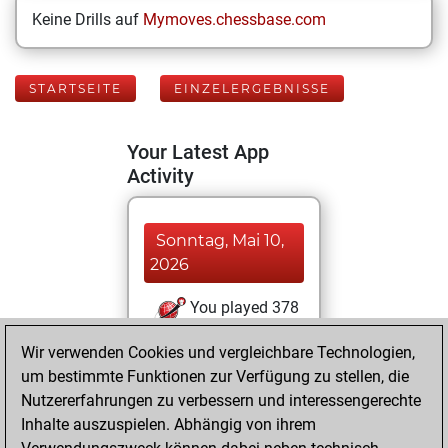
Keine Drills auf
Mymoves.chessbase.com
STARTSEITE
EINZELERGEBNISSE
Your Latest App
Activity
Sonntag, Mai 10,
2026
You played 378
blitz games
Play
Wir verwenden Cookies und vergleichbare Technologien,
You scored
um bestimmte Funktionen zur Verfügung zu stellen, die
+226 =17 -135 in
Nutzererfahrungen zu verbessern und interessengerechte
blitz
Inhalte auszuspielen. Abhängig von ihrem