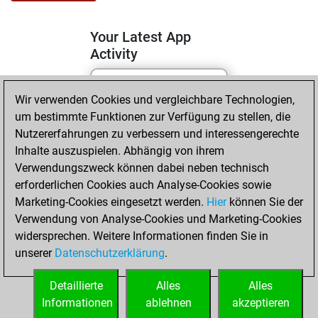
Your Latest App
Activity
Wir verwenden Cookies und vergleichbare Technologien,
Samstag, April 4,
um bestimmte Funktionen zur Verfügung zu stellen, die
2026
Nutzererfahrungen zu verbessern und interessengerechte
You totalled 93
Inhalte auszuspielen. Abhängig von ihrem
Verwendungszweck können dabei neben technisch
tactics positions
erforderlichen Cookies auch Analyse-Cookies sowie
Tactics
You
Marketing-Cookies eingesetzt werden.
Hier
können Sie der
solved 67 tactics
Verwendung von Analyse-Cookies und Marketing-Cookies
positions
widersprechen. Weitere Informationen finden Sie in
You achieved
unserer
Datenschutzerklärung
.
an Elo of 1795 in
tactics positions
Detaillierte
Alles
Alles
Informationen
ablehnen
akzeptieren