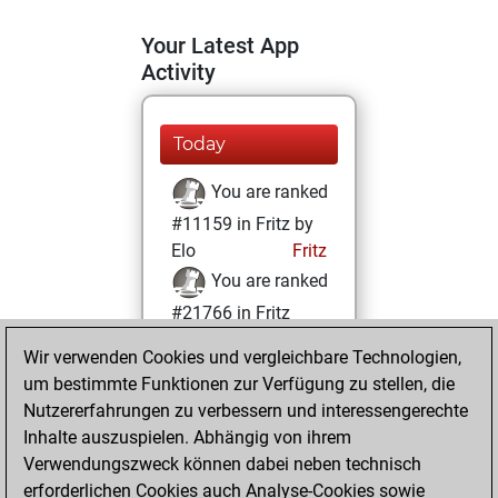
Your Latest App
Activity
Today
You are ranked
#11159 in Fritz by
Elo
Fritz
You are ranked
#21766 in Fritz
Beauty
Wir verwenden Cookies und vergleichbare Technologien,
um bestimmte Funktionen zur Verfügung zu stellen, die
Donnerstag,
Nutzererfahrungen zu verbessern und interessengerechte
Januar 21, 2021
Inhalte auszuspielen. Abhängig von ihrem
You achieved a
Verwendungszweck können dabei neben technisch
erforderlichen Cookies auch Analyse-Cookies sowie
BeautyScore of 1