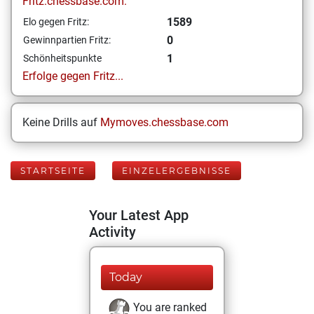
Fritz.chessbase.com:
1589
Elo gegen Fritz:
0
Gewinnpartien Fritz:
1
Schönheitspunkte
Erfolge gegen Fritz...
Keine Drills auf
Mymoves.chessbase.com
STARTSEITE
EINZELERGEBNISSE
Your Latest App
Activity
Today
You are ranked