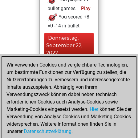
bullet games
Play
You scored +8
=0 -14 in bullet
Donnerstag,
September 22,
2022
Wir verwenden Cookies und vergleichbare Technologien,
You achieved a
um bestimmte Funktionen zur Verfügung zu stellen, die
BeautyScore of 1
Nutzererfahrungen zu verbessern und interessengerechte
Fritz
You
Inhalte auszuspielen. Abhängig von ihrem
achieved a new Elo
Verwendungszweck können dabei neben technisch
of 1589
erforderlichen Cookies auch Analyse-Cookies sowie
Marketing-Cookies eingesetzt werden.
Hier
können Sie der
Montag, August
Verwendung von Analyse-Cookies und Marketing-Cookies
2, 2021
widersprechen. Weitere Informationen finden Sie in
unserer
Datenschutzerklärung
.
You created