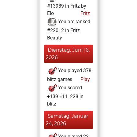
#13989 in Fritz by
Elo
Fritz
You are ranked
#22012 in Fritz
Beauty
Dienstag, Juni 16,
2026
You played 378
blitz games
Play
You scored
+139 =11 -228 in
blitz
Samstag, Januar
24, 2026
You played 22