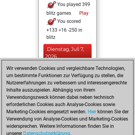
You played 399
blitz games
Play
You scored
+133 =16 -250 in
blitz
Dienstag, Juli 7,
2026
Wir verwenden Cookies und vergleichbare Technologien,
You played 1
um bestimmte Funktionen zur Verfügung zu stellen, die
bullet games
Play
Nutzererfahrungen zu verbessern und interessengerechte
You scored +1
Inhalte auszuspielen. Abhängig von ihrem
=0 -0 in bullet
Verwendungszweck können dabei neben technisch
erforderlichen Cookies auch Analyse-Cookies sowie
Donnerstag,
Marketing-Cookies eingesetzt werden.
Hier
können Sie der
Dezember 17,
Verwendung von Analyse-Cookies und Marketing-Cookies
2020
widersprechen. Weitere Informationen finden Sie in
unserer
Datenschutzerklärung
.
You created