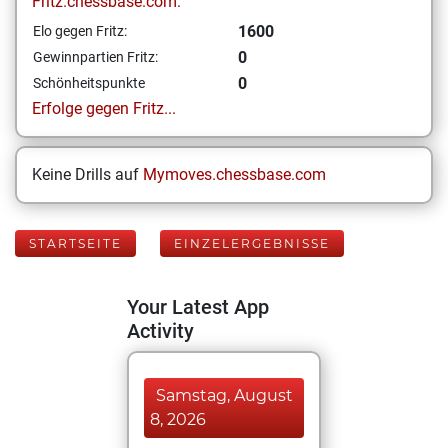
Fritz.chessbase.com:
1600
Elo gegen Fritz:
0
Gewinnpartien Fritz:
0
Schönheitspunkte
Erfolge gegen Fritz...
Keine Drills auf
Mymoves.chessbase.com
STARTSEITE
EINZELERGEBNISSE
Your Latest App
Activity
Samstag, August
8, 2026