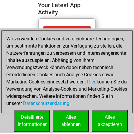
Your Latest App
Activity
Mittwoch, Mai 27,
Wir verwenden Cookies und vergleichbare Technologien,
2026
um bestimmte Funktionen zur Verfügung zu stellen, die
You totalled
Nutzererfahrungen zu verbessern und interessengerechte
Inhalte auszuspielen. Abhängig von ihrem
2883 tactics
Verwendungszweck können dabei neben technisch
positions
Tactics
erforderlichen Cookies auch Analyse-Cookies sowie
You solved
Marketing-Cookies eingesetzt werden.
Hier
können Sie der
1869 tactics
Verwendung von Analyse-Cookies und Marketing-Cookies
positions
widersprechen. Weitere Informationen finden Sie in
You achieved
unserer
Datenschutzerklärung
.
an Elo of 2448 in
tactics positions
Detaillierte
Alles
Alles
Informationen
ablehnen
akzeptieren