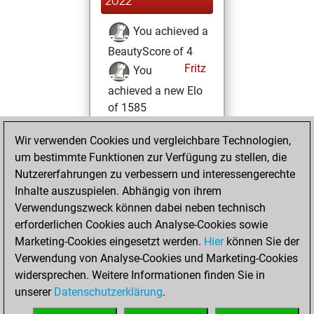
2022
You achieved a
BeautyScore of 4
Fritz
You
achieved a new Elo
of 1585
Donnerstag, April
Wir verwenden Cookies und vergleichbare Technologien,
7, 2022
um bestimmte Funktionen zur Verfügung zu stellen, die
Nutzererfahrungen zu verbessern und interessengerechte
You created
Inhalte auszuspielen. Abhängig von ihrem
your Studies account
Verwendungszweck können dabei neben technisch
Studies
erforderlichen Cookies auch Analyse-Cookies sowie
Sonntag,
Marketing-Cookies eingesetzt werden.
Hier
können Sie der
September 19,
Verwendung von Analyse-Cookies und Marketing-Cookies
2021
widersprechen. Weitere Informationen finden Sie in
unserer
Datenschutzerklärung
.
You created