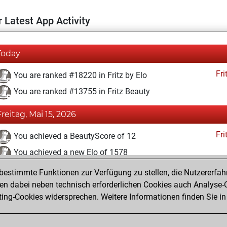
 Latest App Activity
Today
Fri
You are ranked #18220 in Fritz by Elo
You are ranked #13755 in Fritz Beauty
Freitag, Mai 15, 2026
Fri
You achieved a BeautyScore of 12
You achieved a new Elo of 1578
estimmte Funktionen zur Verfügung zu stellen, die Nutzererfah
Mittwoch, Oktober 30, 2024
 dabei neben technisch erforderlichen Cookies auch Analyse-C
Fri
ng-Cookies widersprechen. Weitere Informationen finden Sie in
You created your Fritz account