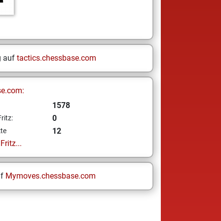
g auf
tactics.chessbase.com
se.com:
1578
0
ritz:
12
te
ritz...
uf
Mymoves.chessbase.com