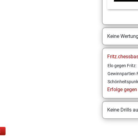
Keine Wertun
Fritz.chessba
Elo gegen Fritz:
Gewinnpartien F
Schönheitspunk
Erfolge gegen F
Keine Drills a
E