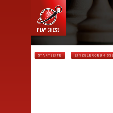
STARTSEITE
EINZELERGEBNISS