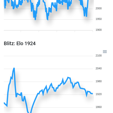
2000
1950
1900
Blitz: Elo 1924
2100
2040
1980
1920
1860