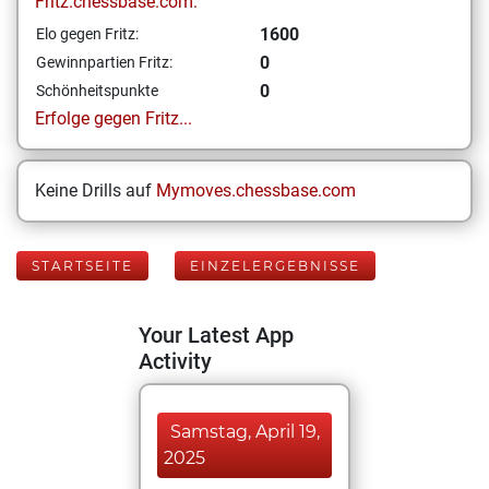
Fritz.chessbase.com:
1600
Elo gegen Fritz:
0
Gewinnpartien Fritz:
0
Schönheitspunkte
Erfolge gegen Fritz...
Keine Drills auf
Mymoves.chessbase.com
STARTSEITE
EINZELERGEBNISSE
Your Latest App
Activity
Samstag, April 19,
2025