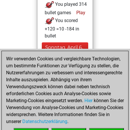
You played 314
bullet games
Play
You scored
+120 =10 -184 in
bullet
Sonntag, April 6,
2025
Wir verwenden Cookies und vergleichbare Technologien,
um bestimmte Funktionen zur Verfügung zu stellen, die
You played 86
Nutzererfahrungen zu verbessern und interessengerechte
blitz games
Play
Inhalte auszuspielen. Abhängig von ihrem
You scored +39
Verwendungszweck können dabei neben technisch
=4 -43 in blitz
erforderlichen Cookies auch Analyse-Cookies sowie
Marketing-Cookies eingesetzt werden.
Hier
können Sie der
Donnerstag,
Verwendung von Analyse-Cookies und Marketing-Cookies
Februar 16, 2023
widersprechen. Weitere Informationen finden Sie in
unserer
Datenschutzerklärung
.
You created