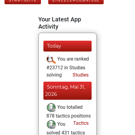
STARTSEITE
EINZELERGEBNISSE
Your Latest App
Activity
Today
You are ranked
#23712 in Studies
solving
Studies
Sonntag, Mai 31,
2026
You totalled
878 tactics positions
Tactics
You
solved 431 tactics