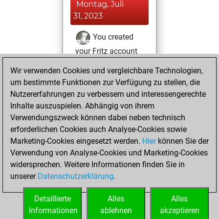
Montag, Juli
31, 2023
You created
your Fritz account
Fritz
You
Wir verwenden Cookies und vergleichbare Technologien,
created your Studies
um bestimmte Funktionen zur Verfügung zu stellen, die
account
Studies
Nutzererfahrungen zu verbessern und interessengerechte
Inhalte auszuspielen. Abhängig von ihrem
Sonntag,
Verwendungszweck können dabei neben technisch
September 13,
erforderlichen Cookies auch Analyse-Cookies sowie
2020
Marketing-Cookies eingesetzt werden.
Hier
können Sie der
Verwendung von Analyse-Cookies und Marketing-Cookies
You played 1
widersprechen. Weitere Informationen finden Sie in
blitz games
Play
unserer
Datenschutzerklärung
.
You scored +0
=0 -1 in blitz
Detaillierte
Alles
Alles
Informationen
ablehnen
akzeptieren