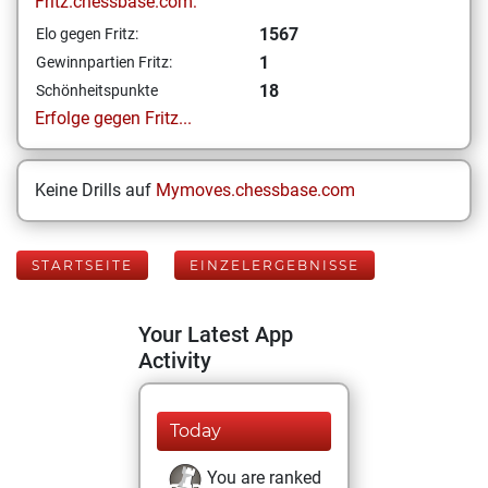
Fritz.chessbase.com:
1567
Elo gegen Fritz:
1
Gewinnpartien Fritz:
18
Schönheitspunkte
Erfolge gegen Fritz...
Keine Drills auf
Mymoves.chessbase.com
STARTSEITE
EINZELERGEBNISSE
Your Latest App
Activity
Today
You are ranked