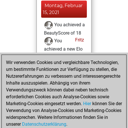
Montag, Februar
15, 2021
You achieved a
BeautyScore of 18
Fritz
You
achieved a new Elo
of 1567
Wir verwenden Cookies und vergleichbare Technologien,
Donnerstag,
um bestimmte Funktionen zur Verfügung zu stellen, die
Februar 4, 2021
Nutzererfahrungen zu verbessern und interessengerechte
Inhalte auszuspielen. Abhängig von ihrem
You won
Verwendungszweck können dabei neben technisch
against Fritz
Fritz
erforderlichen Cookies auch Analyse-Cookies sowie
Marketing-Cookies eingesetzt werden.
Hier
können Sie der
Sonntag, Januar
Verwendung von Analyse-Cookies und Marketing-Cookies
31, 2021
widersprechen. Weitere Informationen finden Sie in
unserer
Datenschutzerklärung
.
You created