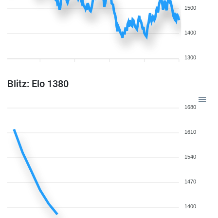
1500
1400
1300
Blitz: Elo 1380
1680
1610
1540
1470
1400