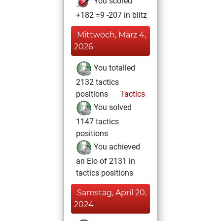
You scored
+182 =9 -207 in blitz
Mittwoch, März 4,
2026
You totalled
2132 tactics
positions
Tactics
You solved
1147 tactics
positions
You achieved
an Elo of 2131 in
tactics positions
Samstag, April 20,
2024