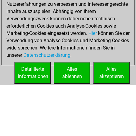
Nutzererfahrungen zu verbessern und interessengerechte
You scored +0
Inhalte auszuspielen. Abhängig von ihrem
=0 -2 in bullet
Verwendungszweck können dabei neben technisch
erforderlichen Cookies auch Analyse-Cookies sowie
Freitag,
Marketing-Cookies eingesetzt werden.
Hier
können Sie der
September 10,
Verwendung von Analyse-Cookies und Marketing-Cookies
2021
widersprechen. Weitere Informationen finden Sie in
unserer
Datenschutzerklärung
.
You had a best
sprint of 49 positions
Detaillierte
Alles
Alles
Tactics
Informationen
ablehnen
akzeptieren