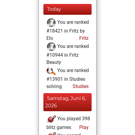
Today
You are ranked
#18421 in Fritz by
Elo
Fritz
You are ranked
#10944 in Fritz
Beauty
You are ranked
#13901 in Studies
solving
Studies
Samstag, Juni 6,
2026
You played 398
blitz games
Play