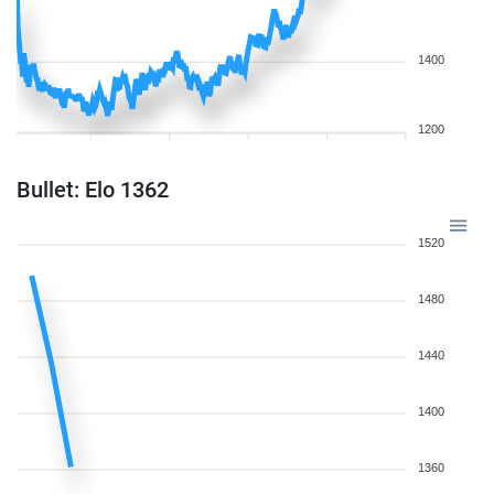
1400
1200
Bullet: Elo 1362
1520
1480
1440
1400
1360