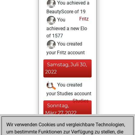
You achieved a
BeautyScore of 19
Fritz
You
achieved a new Elo
of 1577
You created
your Fritz account
Samstag, Juli 30,
2022
You created
your Studies account
Studies
Sonntag,
März 27, 2022
Wir verwenden Cookies und vergleichbare Technologien,
You played 2
um bestimmte Funktionen zur Verfügung zu stellen, die
bullet games
Play