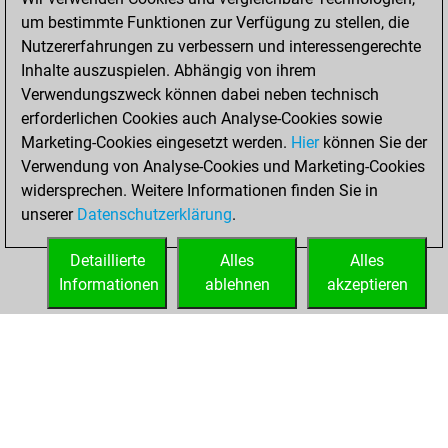
um bestimmte Funktionen zur Verfügung zu stellen, die
Dezember 28,
Nutzererfahrungen zu verbessern und interessengerechte
2021
Inhalte auszuspielen. Abhängig von ihrem
You achieved a
Verwendungszweck können dabei neben technisch
erforderlichen Cookies auch Analyse-Cookies sowie
BeautyScore of 25
Marketing-Cookies eingesetzt werden.
Fritz
Hier
können Sie der
You
Verwendung von Analyse-Cookies und Marketing-Cookies
achieved a new Elo
widersprechen. Weitere Informationen finden Sie in
of 1584
unserer
Datenschutzerklärung
.
You created
your Fritz account
Detaillierte
Alles
Alles
Informationen
ablehnen
akzeptieren