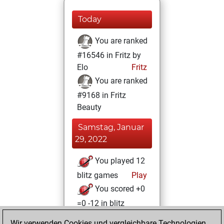
Today
You are ranked
#16546 in Fritz by
Elo
Fritz
You are ranked
#9168 in Fritz
Beauty
Samstag, Januar
29, 2022
You played 12
blitz games
Play
You scored +0
=0 -12 in blitz
Wir verwenden Cookies und vergleichbare Technologien,
Dienstag,