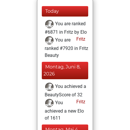
Today
You are ranked
#6871 in Fritz by Elo
Fritz
You are
ranked #7920 in Fritz
Beauty
Montag, Juni 8,
2026
You achieved a
BeautyScore of 32
Fritz
You
achieved a new Elo
of 1611
Montag, Mai 4,