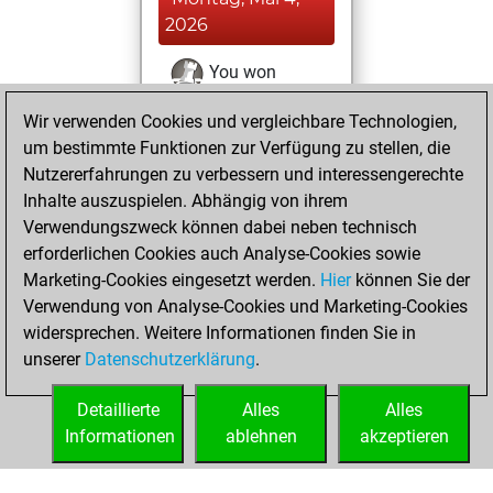
2026
You won
against Fritz
Fritz
Wir verwenden Cookies und vergleichbare Technologien,
um bestimmte Funktionen zur Verfügung zu stellen, die
Sonntag, April 19,
Nutzererfahrungen zu verbessern und interessengerechte
2026
Inhalte auszuspielen. Abhängig von ihrem
You created
Verwendungszweck können dabei neben technisch
erforderlichen Cookies auch Analyse-Cookies sowie
your Fritz account
Marketing-Cookies eingesetzt werden.
Fritz
Hier
können Sie der
You
Verwendung von Analyse-Cookies und Marketing-Cookies
played 1 blitz games
widersprechen. Weitere Informationen finden Sie in
Play
You
unserer
Datenschutzerklärung
.
scored +0 =0 -1 in
blitz
Detaillierte
Alles
Alles
Informationen
ablehnen
akzeptieren