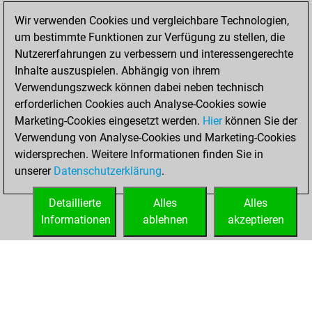
2026
Wir verwenden Cookies und vergleichbare Technologien,
um bestimmte Funktionen zur Verfügung zu stellen, die
You played 106
Nutzererfahrungen zu verbessern und interessengerechte
blitz games
Play
Inhalte auszuspielen. Abhängig von ihrem
You scored +56
Verwendungszweck können dabei neben technisch
erforderlichen Cookies auch Analyse-Cookies sowie
=4 -46 in blitz
Marketing-Cookies eingesetzt werden.
Hier
können Sie der
You played 294
Verwendung von Analyse-Cookies und Marketing-Cookies
slow games
widersprechen. Weitere Informationen finden Sie in
You scored
unserer
Datenschutzerklärung
.
+177 =22 -95 in slow
games
Detaillierte
Alles
Alles
Informationen
ablehnen
akzeptieren