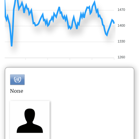
1470
1400
1330
1260
None