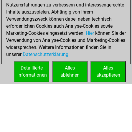
Nutzererfahrungen zu verbessern und interessengerechte
BeautyScore of 35
Inhalte auszuspielen. Abhängig von ihrem
You achieved a
Verwendungszweck können dabei neben technisch
new Elo of 1670
erforderlichen Cookies auch Analyse-Cookies sowie
Marketing-Cookies eingesetzt werden.
Hier
können Sie der
Samstag, Mai 22,
Verwendung von Analyse-Cookies und Marketing-Cookies
2021
widersprechen. Weitere Informationen finden Sie in
unserer
Datenschutzerklärung
.
You created
your Fritz account
Detaillierte
Alles
Alles
Fritz
Informationen
ablehnen
akzeptieren