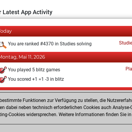
 Latest App Activity
Today
Studi
You are ranked #4370 in Studies solving
Montag, Mai 11, 2026
Pl
You played 5 blitz games
You scored +1 =1 -3 in blitz
Sonntag, August 1, 2021
estimmte Funktionen zur Verfügung zu stellen, die Nutzererfah
Fri
You created your Fritz account
 dabei neben technisch erforderlichen Cookies auch Analyse-C
Studi
ng-Cookies widersprechen. Weitere Informationen finden Sie in
You created your Studies account