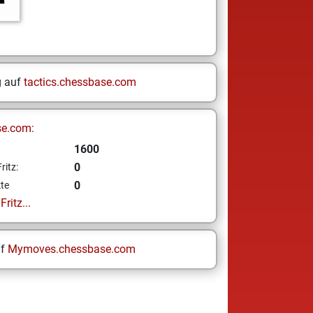
g auf
tactics.chessbase.com
se.com:
1600
0
ritz:
0
te
ritz...
uf
Mymoves.chessbase.com