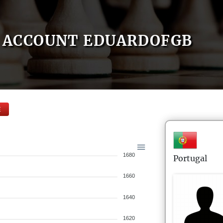
ACCOUNT EDUARDOFGB
E
1680
Portugal
1660
1640
1620