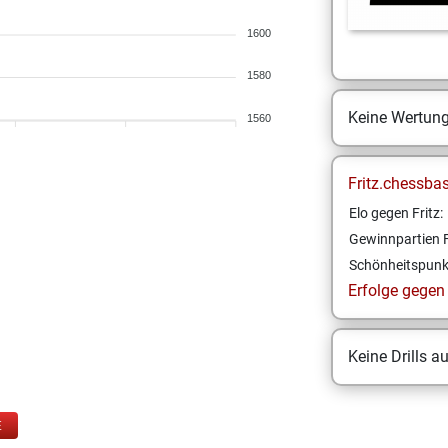
1600
1580
Keine Wertun
1560
Fritz.chessba
Elo gegen Fritz:
Gewinnpartien F
Schönheitspunk
Erfolge gegen F
Keine Drills a
E