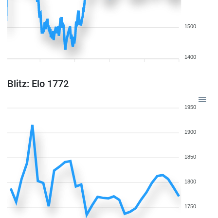
1500
1400
Blitz: Elo 1772
1950
1900
1850
1800
1750