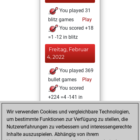
You played 31
blitz games
Play
You scored +18
=1 -12 in blitz
Freitag, Februar
4, 2022
You played 369
bullet games
Play
You scored
+224 =4 -141 in
bullet
Wir verwenden Cookies und vergleichbare Technologien,
Mittwoch,
um bestimmte Funktionen zur Verfügung zu stellen, die
Februar 2, 2022
Nutzererfahrungen zu verbessern und interessengerechte
Inhalte auszuspielen. Abhängig von ihrem
You created