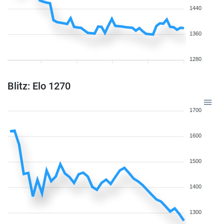
1440
1360
1280
Blitz: Elo 1270
1700
1600
1500
1400
1300