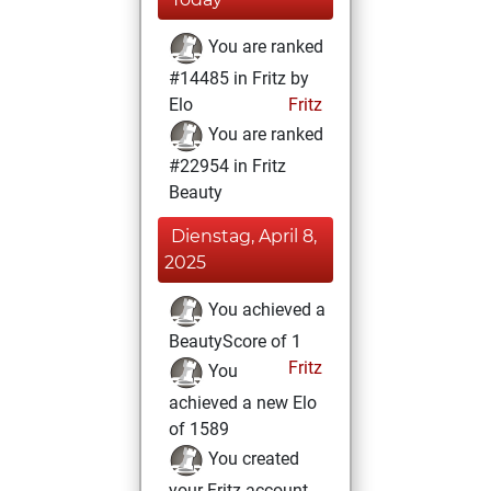
You are ranked
#14485 in Fritz by
Elo
Fritz
You are ranked
#22954 in Fritz
Beauty
Dienstag, April 8,
2025
You achieved a
BeautyScore of 1
Fritz
You
achieved a new Elo
of 1589
You created
your Fritz account