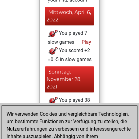
Mittwoch, April 6,
2022
You played 7
slow games
Play
You scored +2
=0 -5 in slow games
Sonntag,
November 28,
2021
You played 38
blitz games
Play
Wir verwenden Cookies und vergleichbare Technologien,
You scored +12
um bestimmte Funktionen zur Verfügung zu stellen, die
=3 -23 in blitz
Nutzererfahrungen zu verbessern und interessengerechte
Inhalte auszuspielen. Abhängig von ihrem
Sonntag,