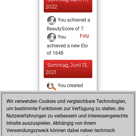
2022
You achieved a
BeautyScore of 7
Fritz
You
achieved a new Elo
of 1648
Sonntag, Juni 13,
2021
You created
your Studies account
Wir verwenden Cookies und vergleichbare Technologien,
Studies
Mittwoch,
um bestimmte Funktionen zur Verfügung zu stellen, die
April 7, 2021
Nutzererfahrungen zu verbessern und interessengerechte
Inhalte auszuspielen. Abhängig von ihrem
You won
Verwendungszweck können dabei neben technisch
against Fritz
Fritz