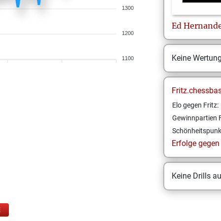
1300
Ed
Hernand
1200
Keine Wertun
1100
Fritz.chessba
Elo gegen Fritz:
Gewinnpartien F
Schönheitspunk
Erfolge gegen F
Keine Drills a
E