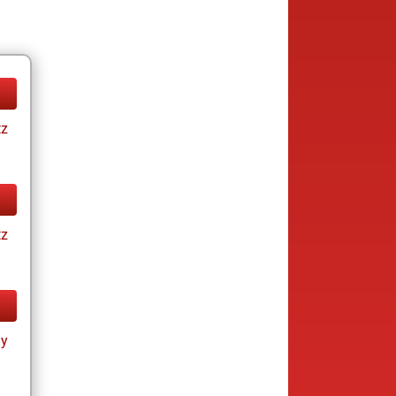
tz
tz
ay