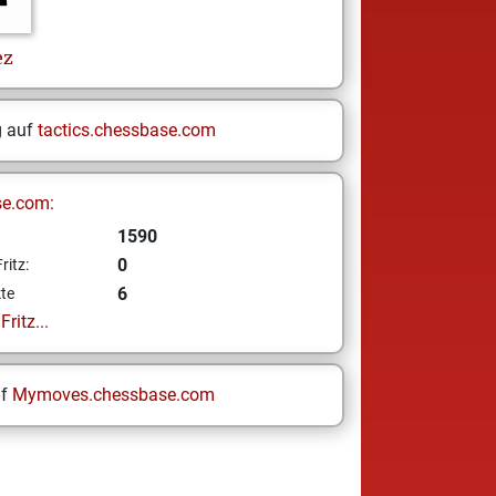
ez
g auf
tactics.chessbase.com
se.com:
1590
0
ritz:
6
te
ritz...
uf
Mymoves.chessbase.com