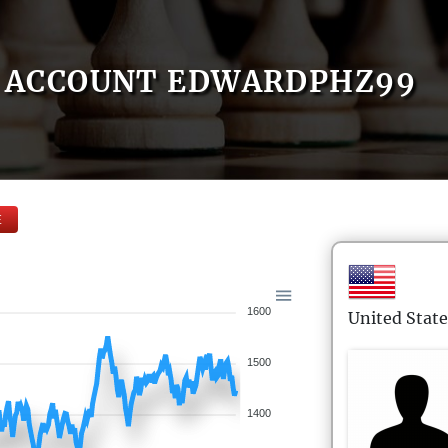
ACCOUNT EDWARDPHZ99
E
1600
United State
1500
1400