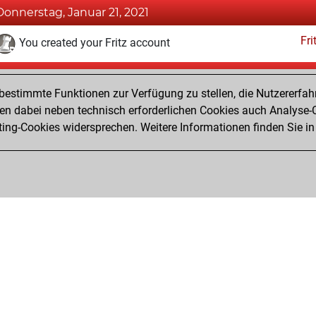
Donnerstag, Januar 21, 2021
Fri
You created your Fritz account
Donnerstag, März 12, 2020
estimmte Funktionen zur Verfügung zu stellen, die Nutzererfah
Pl
You played 1 slow games
 dabei neben technisch erforderlichen Cookies auch Analyse-C
ng-Cookies widersprechen. Weitere Informationen finden Sie in
You scored +0 =0 -1 in slow games