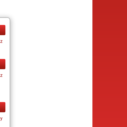
tz
tz
ay