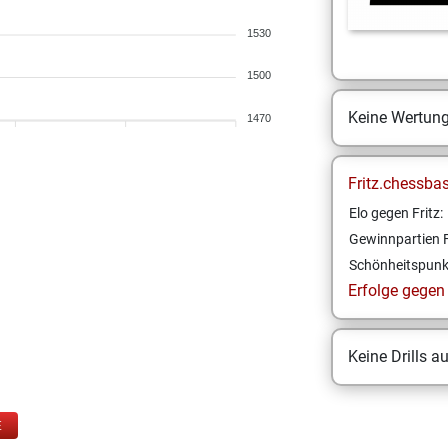
1530
1500
Keine Wertun
1470
Fritz.chessba
Elo gegen Fritz:
Gewinnpartien F
Schönheitspunk
Erfolge gegen F
Keine Drills a
E