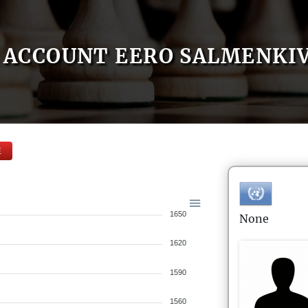
ACCOUNT EERO SALMENKIV
E
1650
None
1620
1590
1560