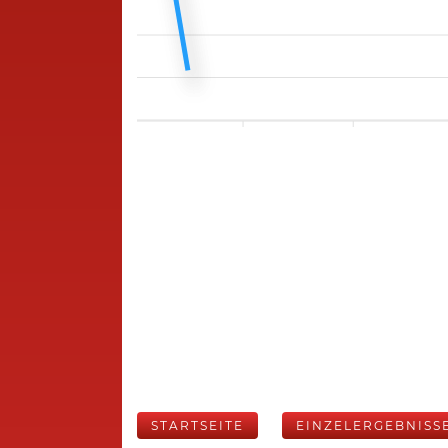
STARTSEITE
EINZELERGEBNISS