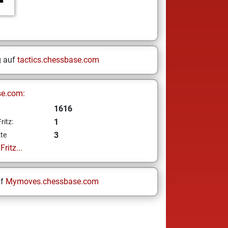
g auf
tactics.chessbase.com
se.com:
1616
1
ritz:
3
te
ritz...
uf
Mymoves.chessbase.com