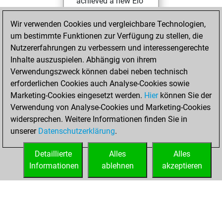
achieved a new Elo
of 1529
Wir verwenden Cookies und vergleichbare Technologien,
Freitag, Juni 24,
um bestimmte Funktionen zur Verfügung zu stellen, die
2022
Nutzererfahrungen zu verbessern und interessengerechte
Inhalte auszuspielen. Abhängig von ihrem
You won
Verwendungszweck können dabei neben technisch
against Fritz
Fritz
erforderlichen Cookies auch Analyse-Cookies sowie
Marketing-Cookies eingesetzt werden.
Hier
können Sie der
Freitag,
Verwendung von Analyse-Cookies und Marketing-Cookies
Dezember 11, 2020
widersprechen. Weitere Informationen finden Sie in
unserer
Datenschutzerklärung
.
You created
your Fritz account
Detaillierte
Alles
Alles
Fritz
Informationen
ablehnen
akzeptieren