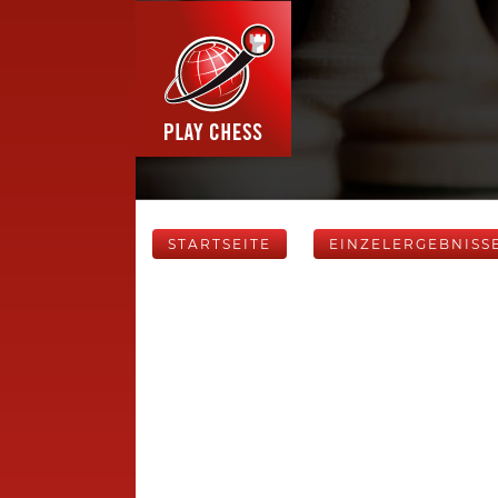
STARTSEITE
EINZELERGEBNISS