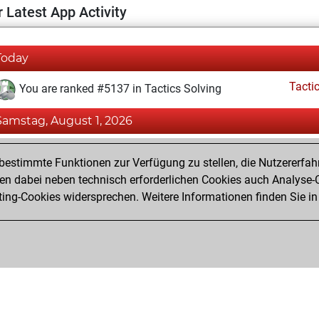
 Latest App Activity
Today
Tacti
You are ranked #5137 in Tactics Solving
Samstag, August 1, 2026
Tacti
You totalled 4 tactics positions
estimmte Funktionen zur Verfügung zu stellen, die Nutzererfah
You solved 3 tactics positions
 dabei neben technisch erforderlichen Cookies auch Analyse-C
ng-Cookies widersprechen. Weitere Informationen finden Sie in
You achieved an Elo of 1615 in tactics positions