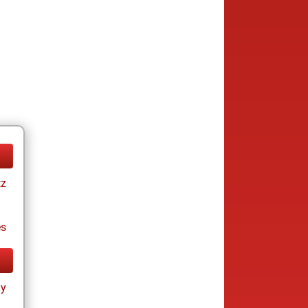
tz
es
ay