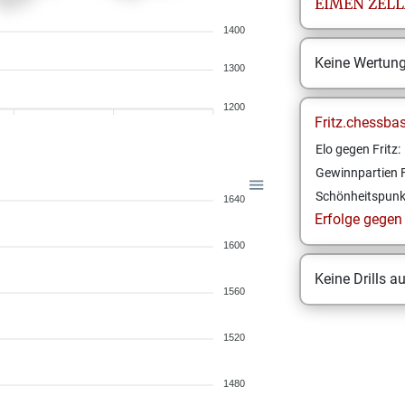
EIMEN
ZEL
1400
Keine Wertun
1300
1200
Fritz.chessba
Elo gegen Fritz:
Gewinnpartien F
Schönheitspunk
1640
Erfolge gegen F
1600
Keine Drills a
1560
1520
1480