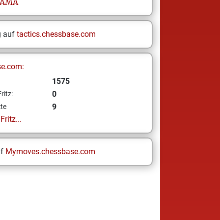
LAMA
g auf
tactics.chessbase.com
se.com:
1575
0
ritz:
9
te
ritz...
uf
Mymoves.chessbase.com