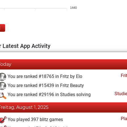
1440
E
 Latest App Activity
Today
Fri
You are ranked #18765 in Fritz by Elo
You are ranked #15439 in Fritz Beauty
Studi
You are ranked #29196 in Studies solving
Freitag, August 1, 2025
Pl
You played 397 blitz games