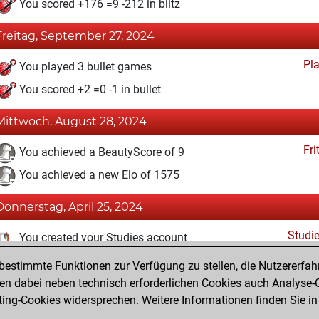
You scored +176 =9 -212 in blitz
Freitag, September 27, 2024
Pl
You played 3 bullet games
You scored +2 =0 -1 in bullet
Mittwoch, August 28, 2024
Fri
You achieved a BeautyScore of 9
You achieved a new Elo of 1575
Donnerstag, April 25, 2024
Studi
You created your Studies account
estimmte Funktionen zur Verfügung zu stellen, die Nutzererfah
Mittwoch, April 17, 2024
 dabei neben technisch erforderlichen Cookies auch Analyse-C
Fri
ng-Cookies widersprechen. Weitere Informationen finden Sie in
You created your Fritz account