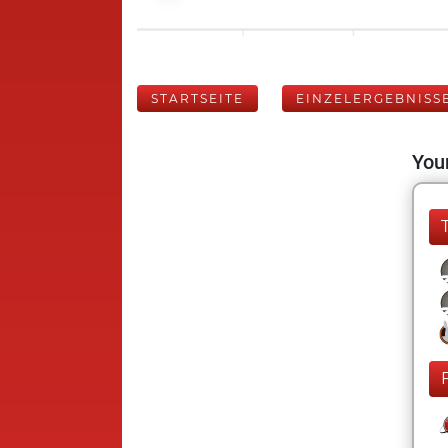
STARTSEITE
EINZELERGEBNISS
Your