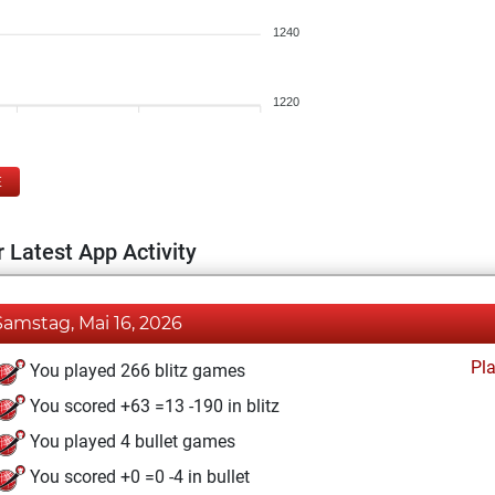
1240
1220
E
 Latest App Activity
Samstag, Mai 16, 2026
Pl
You played 266 blitz games
You scored +63 =13 -190 in blitz
You played 4 bullet games
You scored +0 =0 -4 in bullet