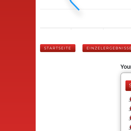
STARTSEITE
EINZELERGEBNISS
Your