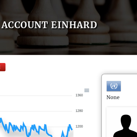
ACCOUNT EINHARD
E
1360
None
1280
1200