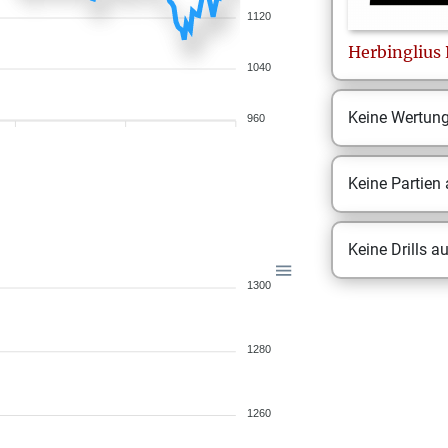
1120
Herbinglius
1040
Keine Wertun
960
Keine Partien
Keine Drills a
1300
1280
1260