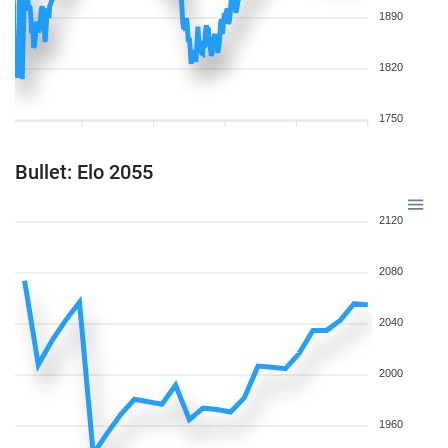
1890
1820
1750
Bullet: Elo 2055
2120
2080
2040
2000
1960