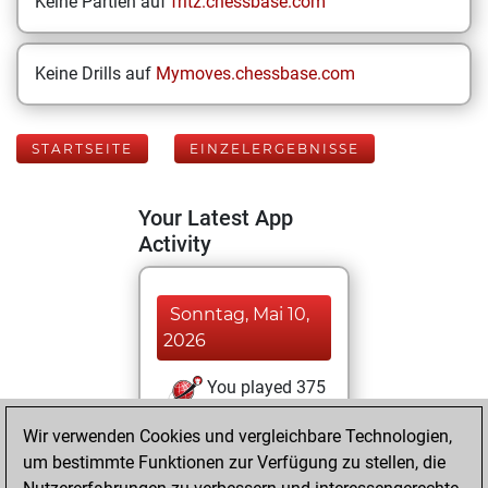
Keine Partien auf
fritz.chessbase.com
Keine Drills auf
Mymoves.chessbase.com
STARTSEITE
EINZELERGEBNISSE
Your Latest App
Activity
Sonntag, Mai 10,
2026
You played 375
blitz games
Play
Wir verwenden Cookies und vergleichbare Technologien,
You scored
um bestimmte Funktionen zur Verfügung zu stellen, die
+223 =33 -119 in