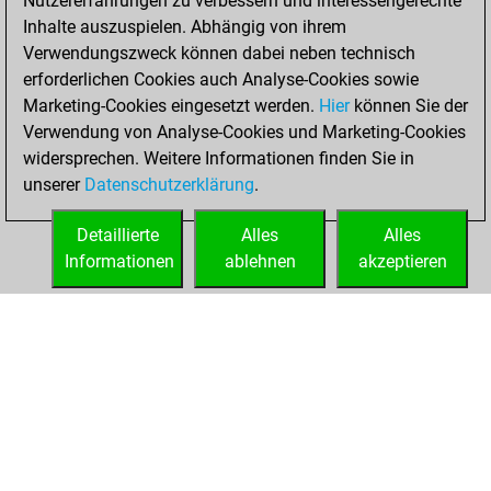
Nutzererfahrungen zu verbessern und interessengerechte
blitz
Inhalte auszuspielen. Abhängig von ihrem
Verwendungszweck können dabei neben technisch
Donnerstag, Mai
erforderlichen Cookies auch Analyse-Cookies sowie
7, 2026
Marketing-Cookies eingesetzt werden.
Hier
können Sie der
Verwendung von Analyse-Cookies und Marketing-Cookies
You played 25
widersprechen. Weitere Informationen finden Sie in
bullet games
Play
unserer
Datenschutzerklärung
.
You scored +14
=3 -8 in bullet
Detaillierte
Alles
Alles
Informationen
ablehnen
akzeptieren