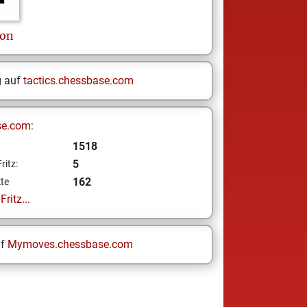
son
g auf
tactics.chessbase.com
se.com:
1518
5
ritz:
162
te
ritz...
uf
Mymoves.chessbase.com