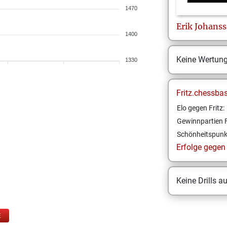
1470
Erik
Johans
1400
Keine Wertun
1330
Fritz.chessba
Elo gegen Fritz:
Gewinnpartien F
Schönheitspunk
Erfolge gegen F
Keine Drills a
E