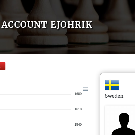
ACCOUNT EJOHRIK
E
1680
Sweden
1610
1540