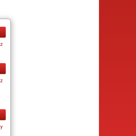
tz
tz
ay