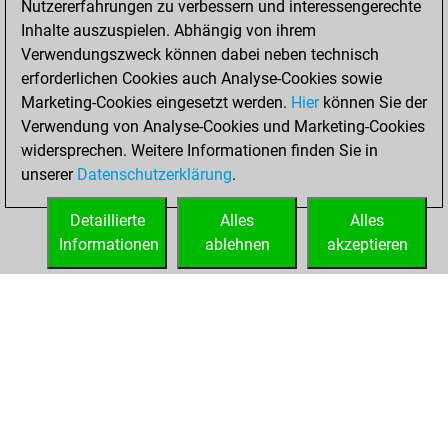
Nutzererfahrungen zu verbessern und interessengerechte
29, 2021
Inhalte auszuspielen. Abhängig von ihrem
You created
Verwendungszweck können dabei neben technisch
erforderlichen Cookies auch Analyse-Cookies sowie
your Fritz account
Marketing-Cookies eingesetzt werden.
Fritz
Hier
können Sie der
You
Verwendung von Analyse-Cookies und Marketing-Cookies
played 1 bullet
widersprechen. Weitere Informationen finden Sie in
games
Play
unserer
Datenschutzerklärung
.
You scored +0
=0 -1 in bullet
Detaillierte
Alles
Alles
Informationen
ablehnen
akzeptieren