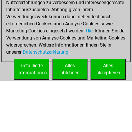
Nutzererfahrungen zu verbessern und interessengerechte
Fritz
You
Inhalte auszuspielen. Abhängig von ihrem
achieved a new Elo
Verwendungszweck können dabei neben technisch
of 1590
erforderlichen Cookies auch Analyse-Cookies sowie
Marketing-Cookies eingesetzt werden.
Hier
können Sie der
Donnerstag, Juni
Verwendung von Analyse-Cookies und Marketing-Cookies
26, 2025
widersprechen. Weitere Informationen finden Sie in
unserer
Datenschutzerklärung
.
You created
your Fritz account
Detaillierte
Alles
Alles
Fritz
Informationen
ablehnen
akzeptieren