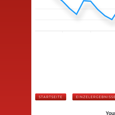
STARTSEITE
EINZELERGEBNISS
Your