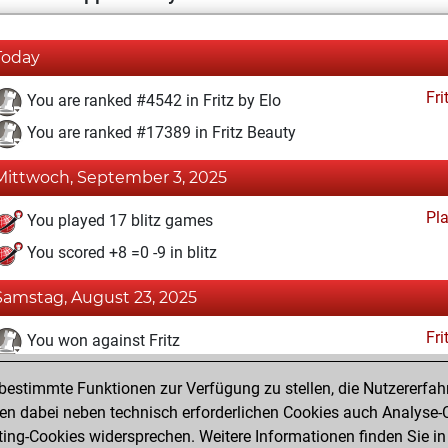
Today
Fri
You are ranked #4542 in Fritz by Elo
You are ranked #17389 in Fritz Beauty
Mittwoch, September 3, 2025
Pl
You played 17 blitz games
You scored +8 =0 -9 in blitz
Samstag, August 23, 2025
Fri
You won against Fritz
You achieved a BeautyScore of 6
estimmte Funktionen zur Verfügung zu stellen, die Nutzererfah
You achieved a new Elo of 1623
 dabei neben technisch erforderlichen Cookies auch Analyse-C
ng-Cookies widersprechen. Weitere Informationen finden Sie in
You created your Fritz account