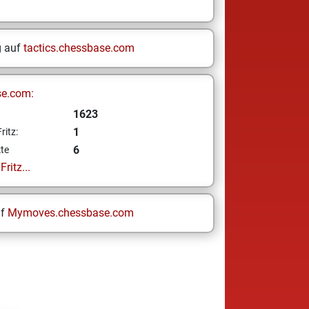
g auf
tactics.chessbase.com
se.com:
1623
1
ritz:
6
te
ritz...
uf
Mymoves.chessbase.com