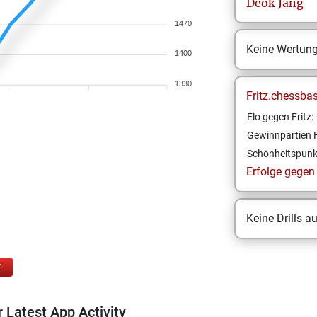
Deok
Jang
1470
Keine Wertun
1400
1330
Fritz.chessba
Elo gegen Fritz:
Gewinnpartien F
Schönheitspunk
Erfolge gegen F
Keine Drills a
E
 Latest App Activity