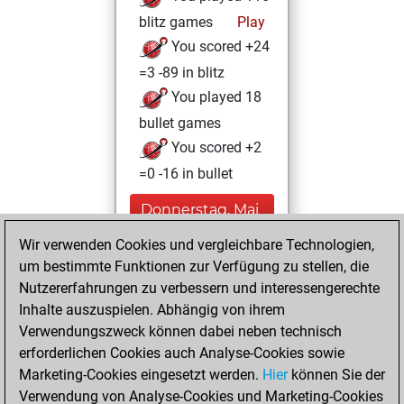
blitz games
Play
You scored +24
=3 -89 in blitz
You played 18
bullet games
You scored +2
=0 -16 in bullet
Donnerstag, Mai
7, 2026
Wir verwenden Cookies und vergleichbare Technologien,
um bestimmte Funktionen zur Verfügung zu stellen, die
You played 2
Nutzererfahrungen zu verbessern und interessengerechte
slow games
Play
Inhalte auszuspielen. Abhängig von ihrem
You scored +0
Verwendungszweck können dabei neben technisch
=0 -2 in slow games
erforderlichen Cookies auch Analyse-Cookies sowie
Marketing-Cookies eingesetzt werden.
Hier
können Sie der
Freitag, Januar 16,
Verwendung von Analyse-Cookies und Marketing-Cookies