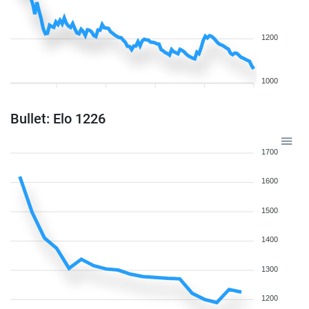
1200
1000
Bullet: Elo 1226
1700
1600
1500
1400
1300
1200