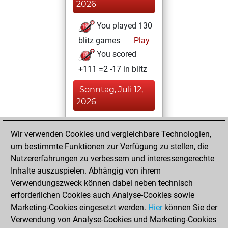
2026
You played 130
blitz games
Play
You scored
+111 =2 -17 in blitz
Sonntag, Juli 12,
2026
You played 110
Wir verwenden Cookies und vergleichbare Technologien,
bullet games
Play
um bestimmte Funktionen zur Verfügung zu stellen, die
You scored
Nutzererfahrungen zu verbessern und interessengerechte
+100 =1 -9 in bullet
Inhalte auszuspielen. Abhängig von ihrem
Verwendungszweck können dabei neben technisch
Dienstag, August
erforderlichen Cookies auch Analyse-Cookies sowie
11, 2020
Marketing-Cookies eingesetzt werden.
Hier
können Sie der
Verwendung von Analyse-Cookies und Marketing-Cookies
You played 5