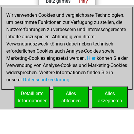
blitz games
Play
You scored
Wir verwenden Cookies und vergleichbare Technologien,
+199 =23 -178 in
um bestimmte Funktionen zur Verfügung zu stellen, die
blitz
Nutzererfahrungen zu verbessern und interessengerechte
You are ranked
Inhalte auszuspielen. Abhängig von ihrem
#2272 in blitz games
Verwendungszweck können dabei neben technisch
erforderlichen Cookies auch Analyse-Cookies sowie
Dienstag,
Marketing-Cookies eingesetzt werden.
Hier
können Sie der
September 2,
Verwendung von Analyse-Cookies und Marketing-Cookies
2025
widersprechen. Weitere Informationen finden Sie in
unserer
Datenschutzerklärung
.
You created
your Play account
Detaillierte
Alles
Alles
Play
Informationen
ablehnen
akzeptieren