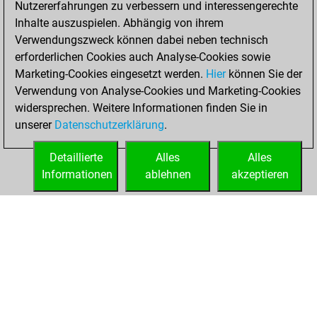
Nutzererfahrungen zu verbessern und interessengerechte
Fritz
You
Inhalte auszuspielen. Abhängig von ihrem
achieved a new Elo
Verwendungszweck können dabei neben technisch
of 1566
erforderlichen Cookies auch Analyse-Cookies sowie
Marketing-Cookies eingesetzt werden.
Hier
können Sie der
Dienstag, Januar
Verwendung von Analyse-Cookies und Marketing-Cookies
12, 2021
widersprechen. Weitere Informationen finden Sie in
unserer
Datenschutzerklärung
.
You created
your Fritz account
Detaillierte
Alles
Alles
Fritz
Informationen
ablehnen
akzeptieren