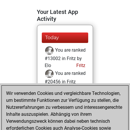
Your Latest App
Activity
Today
You are ranked
#13002 in Fritz by
Elo
Fritz
You are ranked
#20456 in Fritz
Beauty
Wir verwenden Cookies und vergleichbare Technologien,
um bestimmte Funktionen zur Verfügung zu stellen, die
Sonntag, Mai 3,
Nutzererfahrungen zu verbessern und interessengerechte
2026
Inhalte auszuspielen. Abhängig von ihrem
You achieved a
Verwendungszweck können dabei neben technisch
erforderlichen Cookies auch Analyse-Cookies sowie
BeautyScore of 3