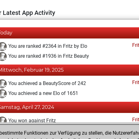
 Latest App Activity
Today
Fri
You are ranked #2364 in Fritz by Elo
You are ranked #1936 in Fritz Beauty
Mittwoch, Februar 19, 2025
Fri
You achieved a BeautyScore of 242
You achieved a new Elo of 1651
Samstag, April 27, 2024
Fri
You won against Fritz
estimmte Funktionen zur Verfügung zu stellen, die Nutzererfah
Samstag, April 13, 2024