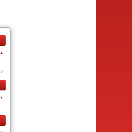
tz
es
ay