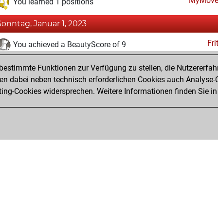
MyMove
You learned 1 positions
Sonntag, Januar 1, 2023
Fri
You achieved a BeautyScore of 9
You achieved a new Elo of 1594
estimmte Funktionen zur Verfügung zu stellen, die Nutzererfah
You created your Fritz account
 dabei neben technisch erforderlichen Cookies auch Analyse-C
Studi
ng-Cookies widersprechen. Weitere Informationen finden Sie in
You created your Studies account