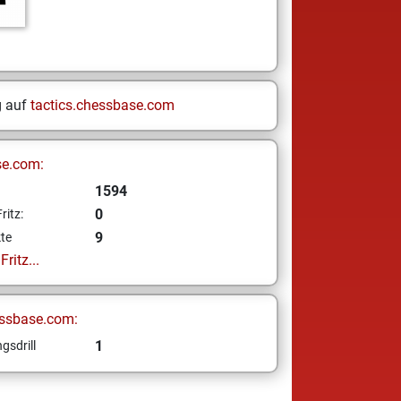
g auf
tactics.chessbase.com
se.com:
1594
0
ritz:
9
te
ritz...
ssbase.com:
1
gsdrill