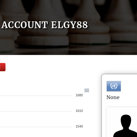
ACCOUNT ELGY88
E
1680
None
1610
1540