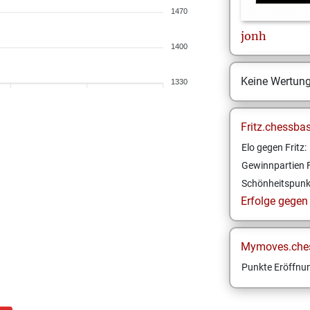
1470
jonh
1400
Keine Wertun
1330
Fritz.chessba
Elo gegen Fritz:
Gewinnpartien F
Schönheitspunk
Erfolge gegen F
Mymoves.che
Punkte Eröffnun