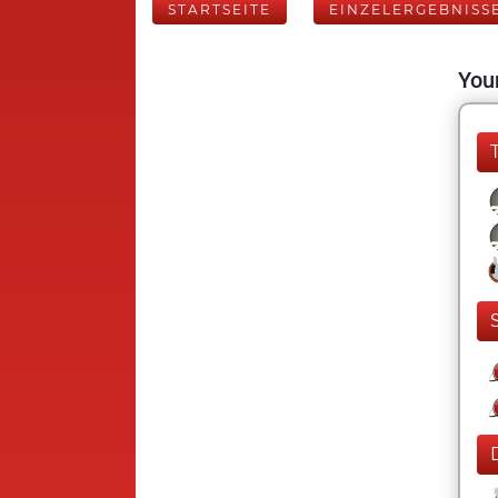
STARTSEITE
EINZELERGEBNISS
Your