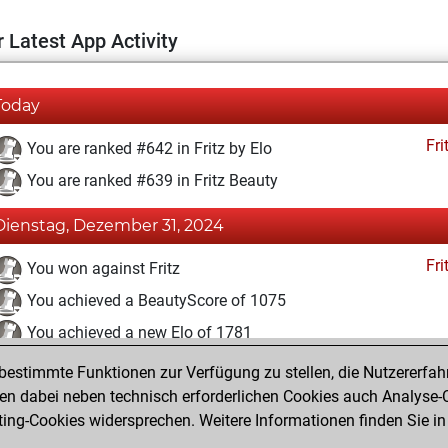
 Latest App Activity
Today
Fri
You are ranked #642 in Fritz by Elo
You are ranked #639 in Fritz Beauty
Dienstag, Dezember 31, 2024
Fri
You won against Fritz
You achieved a BeautyScore of 1075
You achieved a new Elo of 1781
estimmte Funktionen zur Verfügung zu stellen, die Nutzererfah
Mittwoch, Januar 12, 2022
 dabei neben technisch erforderlichen Cookies auch Analyse-C
Fri
ng-Cookies widersprechen. Weitere Informationen finden Sie in
You created your Fritz account