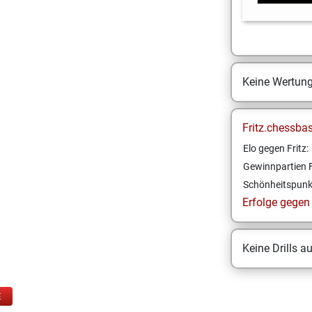
Keine Wertun
Fritz.chessba
Elo gegen Fritz:
Gewinnpartien F
Schönheitspunk
Erfolge gegen F
Keine Drills a
E