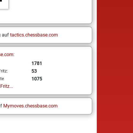
g auf
tactics.chessbase.com
se.com:
1781
53
ritz:
1075
te
ritz...
uf
Mymoves.chessbase.com