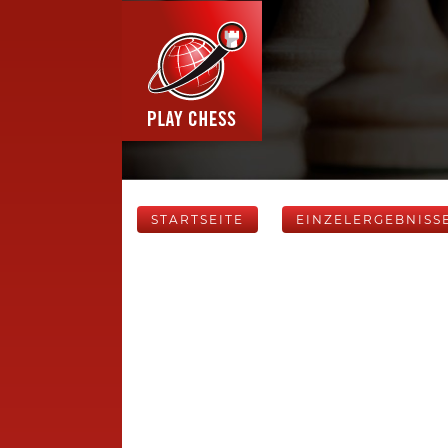
STARTSEITE
EINZELERGEBNISS