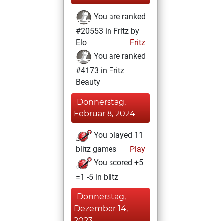
You are ranked
#20553 in Fritz by
Elo
Fritz
You are ranked
#4173 in Fritz
Beauty
Donnerstag,
Februar 8, 2024
You played 11
blitz games
Play
You scored +5
=1 -5 in blitz
Donnerstag,
Dezember 14,
2023