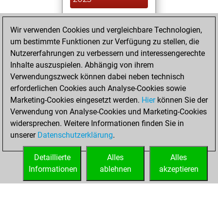
You achieved a
Wir verwenden Cookies und vergleichbare Technologien,
BeautyScore of 79
um bestimmte Funktionen zur Verfügung zu stellen, die
Fritz
You
Nutzererfahrungen zu verbessern und interessengerechte
achieved a new Elo
Inhalte auszuspielen. Abhängig von ihrem
of 1557
Verwendungszweck können dabei neben technisch
erforderlichen Cookies auch Analyse-Cookies sowie
Freitag,
Marketing-Cookies eingesetzt werden.
Hier
können Sie der
November 27,
Verwendung von Analyse-Cookies und Marketing-Cookies
2020
widersprechen. Weitere Informationen finden Sie in
unserer
Datenschutzerklärung
.
You created
your Fritz account
Detaillierte
Alles
Alles
Fritz
Informationen
ablehnen
akzeptieren