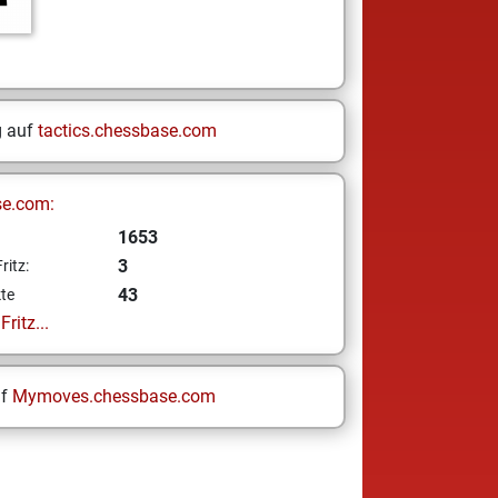
g auf
tactics.chessbase.com
se.com:
1653
3
ritz:
43
te
ritz...
uf
Mymoves.chessbase.com