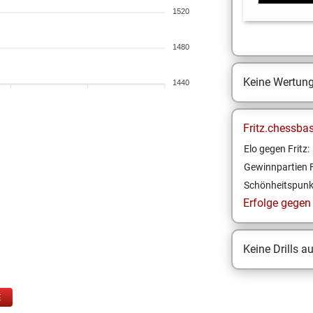
1520
1480
Keine Wertun
1440
Fritz.chessba
Elo gegen Fritz:
Gewinnpartien F
Schönheitspunk
Erfolge gegen F
Keine Drills a
E