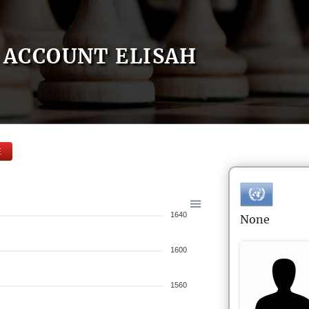
ACCOUNT ELISAH
E
1640
None
1600
1560