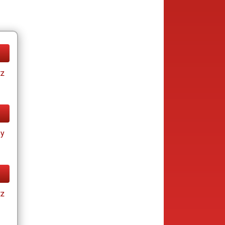
tz
ay
tz