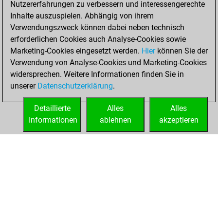
Nutzererfahrungen zu verbessern und interessengerechte
Fritz
You
Inhalte auszuspielen. Abhängig von ihrem
achieved a new Elo
Verwendungszweck können dabei neben technisch
of 1570
erforderlichen Cookies auch Analyse-Cookies sowie
Marketing-Cookies eingesetzt werden.
Hier
können Sie der
Donnerstag,
Verwendung von Analyse-Cookies und Marketing-Cookies
Januar 27, 2022
widersprechen. Weitere Informationen finden Sie in
unserer
Datenschutzerklärung
.
You created
your Fritz account
Detaillierte
Alles
Alles
Fritz
Informationen
ablehnen
akzeptieren